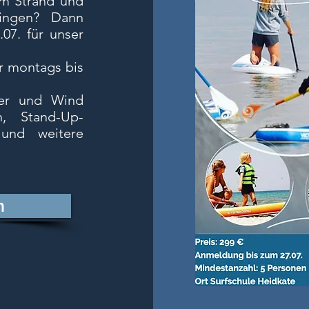
 am Strand und
ingen? Dann
07. für unser
r montags bis
ter und Wind
n, Stand-Up-
 und weitere
n